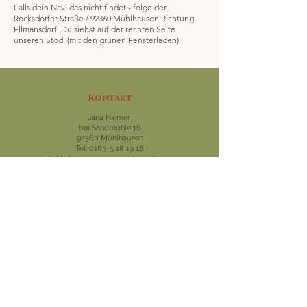
Falls dein Navi das nicht findet - folge der
Rocksdorfer Straße / 92360 Mühlhausen Richtung
Ellmansdorf. Du siehst auf der rechten Seite
unseren Stodl (mit den grünen Fensterläden).
Kontakt
Jana Hiemer
bei Sandmühle 18
92360 Mühlhausen
Tel:
0163-5 18 19 18
E-Mail:
jana.gemueserei@gmail.com
Hofladen
ab 04. Mai 2026 wieder geöffnet
Montag - Samstag
9 - 18 Uhr
Feldverkauf
01. Mai
05. Juni
03. Juli
07. August